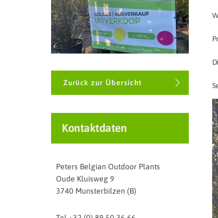
W
Pr
D
Zurück zur Übersicht
S
Kontaktdaten
Peters Belgian Outdoor Plants
Oude Kluisweg 9
3740 Munsterbilzen (B)
Tel
+32 (0) 89 50 36 66