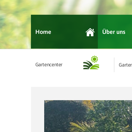
Home
Über uns
Gartencenter
Garte