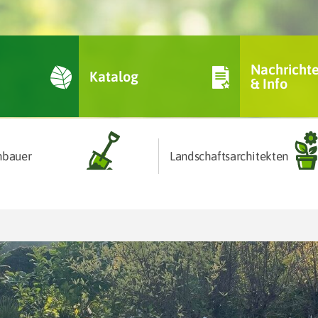
Nachricht
Katalog
& Info
nbauer
Landschaftsarchitekten