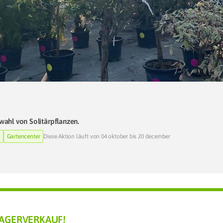
wahl von Solitärpflanzen.
Gartencenter
Diese Aktion läuft von 04 oktober bis 20 december
AGERVERKAUF!