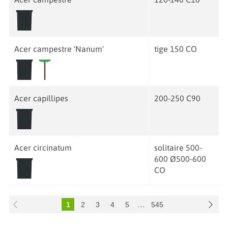
Acer campestre 'Nanum'
tige 150 CO
Acer capillipes
200-250 C90
Acer circinatum
solitaire 500-
600 Ø500-600
CO
1
2
3
4
5
...
545