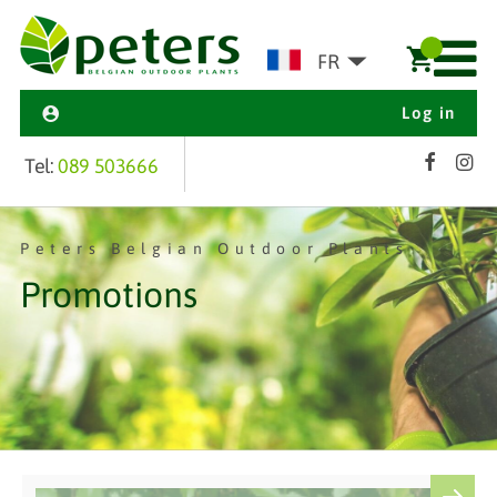
FR
Log in
Tel:
089 503666
Peters Belgian Outdoor Plants
Promotions