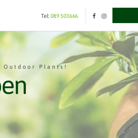
Tel:
089 503666
 Outdoor Plants!
pen